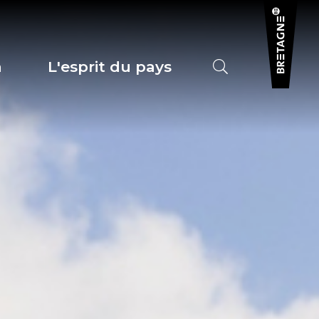
a
L'esprit du pays