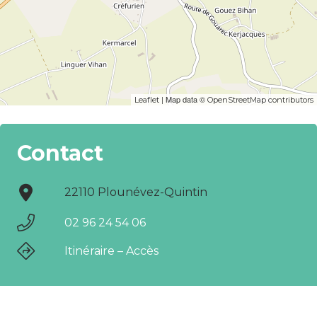
| Map data ©
Leaflet
OpenStreetMap contributors
Contact
22110 Plounévez-Quintin
02 96 24 54 06
Itinéraire – Accès