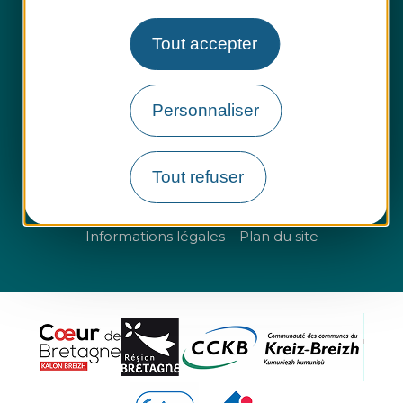
Tout accepter
Espace presse
Espace pro
Personnaliser
Groupes et entreprises
Tout refuser
Questions fréquentes
Informations légales
Plan du site