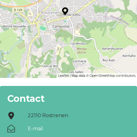
| Map data ©
Leaflet
OpenStreetMap contributors
Contact
22110 Rostrenen
E-mail