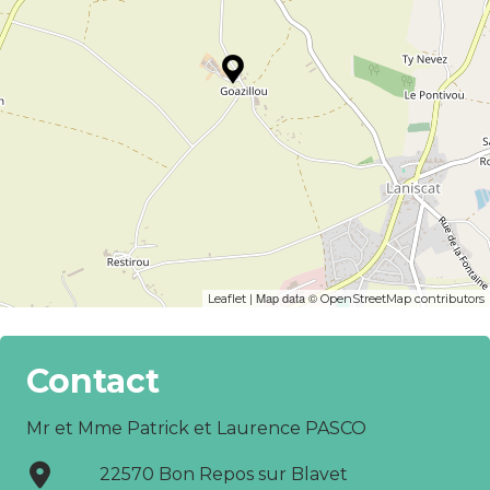
| Map data ©
Leaflet
OpenStreetMap contributors
Contact
Mr et Mme Patrick et Laurence PASCO
22570 Bon Repos sur Blavet