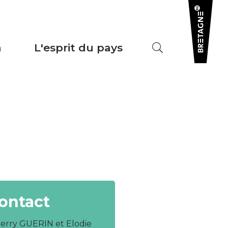
a
L'esprit du pays
ontact
ierry GUERIN et Elodie