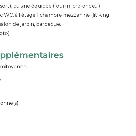
insert), cuisine équipée (four-micro-onde…)
c WC, à l’étage 1 chambre mezzanine (lit King
 salon de jardin, barbecue.
moto)
upplémentaires
 mitoyenne
s
sonne(s)