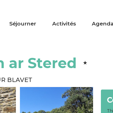
Séjourner
Activités
Agend
n ar Stered
R BLAVET
C
Th