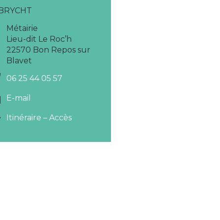
BRYCHT
Métairie
Lieu-dit Le Roc’h
22570 Bon Repos sur
Blavet
06 25 44 05 57
E-mail
Itinéraire – Accès