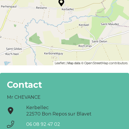
| Map data ©
Leaflet
OpenStreetMap contributors
Contact
Mr CHEVANCE
Kerbellec
22570 Bon Repos sur Blavet
06 08 92 47 02