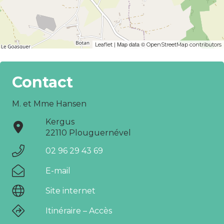
| Map data ©
Leaflet
OpenStreetMap contributors
Contact
M. et Mme Hansen
Kergus
22110 Plouguernével
02 96 29 43 69
E-mail
Site internet
Itinéraire – Accès