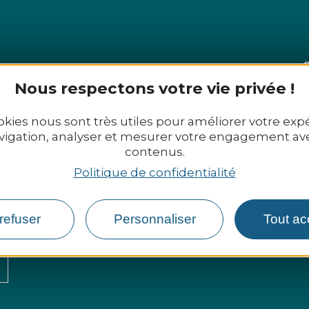
Nous respectons votre vie privée !
okies nous sont très utiles pour améliorer votre exp
vigation, analyser et mesurer votre engagement av
contenus.
 29 02 72 - Mail :
office@tourismekb.bzh
Politique de confidentialité
s contacter
Nos brochures
refuser
Personnaliser
Tout ac