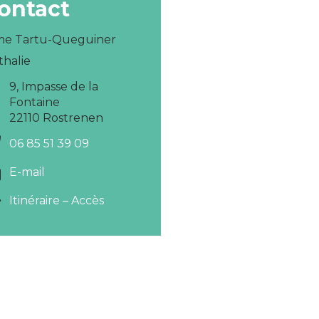
ontact
e Tartu-Queguiner
thalie
9, Impasse de la
Fontaine
22110 Rostrenen
06 85 51 39 09
E-mail
Itinéraire – Accès