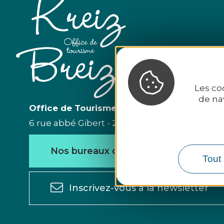
Les co
de na
Office de Tourisme du Kreiz Breizh
6 rue abbé Gibert - 22110 Rostrenen - Tél. 02 96
Nos bureaux d'accueil
Nou
Tout 
Inscrivez-vous à la newsletter