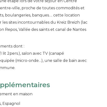
une étape lors de votre séjour en Centre
entre-ville, proche de toutes commodités et
nts, boulangeries, banques…. cette location
les sites incontournables du Kreiz Breizh (lac
 Repos, Vallée des saints et canal de Nantes
ments dont :
1 lit 2pers.), salon avec TV (canapé
 équipée (micro-onde…), une salle de bain avec
commune.
upplémentaires
ement en maison
s, Espagnol