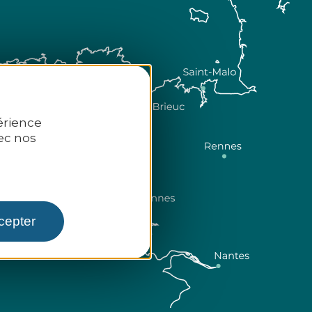
érience
ec nos
Comment venir ?
cepter