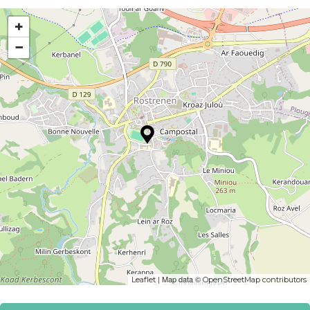
+
−
| Map data ©
Leaflet
OpenStreetMap contributors