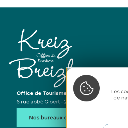
Les co
Office de Tourisme du Kreiz Breizh
de na
6 rue abbé Gibert - 22110 Rostrenen - Tél. 02 96
Nos bureaux d'accueil
Nou