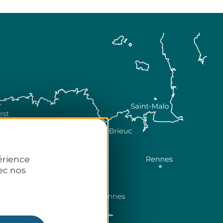
érience
ec nos
Comment venir ?