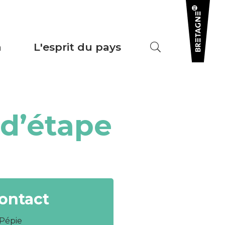
a
L'esprit du pays
 d’étape
ontact
 Pépie