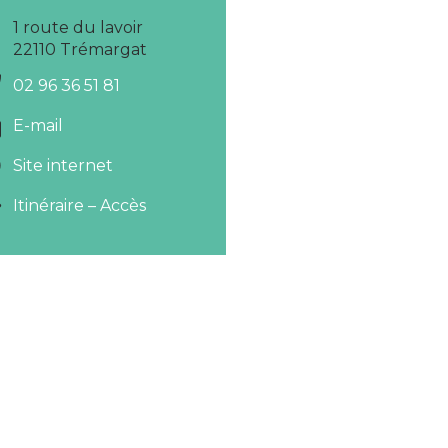
1 route du lavoir
22110 Trémargat
02 96 36 51 81
E-mail
Site internet
Itinéraire – Accès