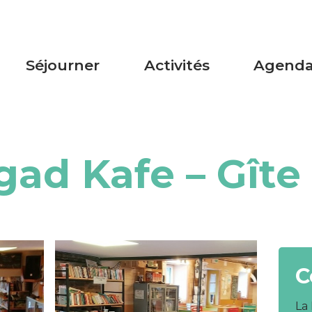
Séjourner
Activités
Agend
ad Kafe – Gîte
C
La