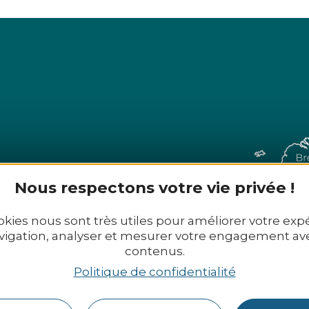
Nous respectons votre vie privée !
okies nous sont très utiles pour améliorer votre exp
vigation, analyser et mesurer votre engagement av
 29 02 72 - Mail :
office@tourismekb.bzh
contenus.
Politique de confidentialité
s contacter
Nos brochures