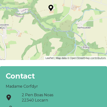
| Map data ©
Leaflet
OpenStreetMap contributors
Contact
Madame Corfdyr
2 Pen Boas Noas
22340 Locarn