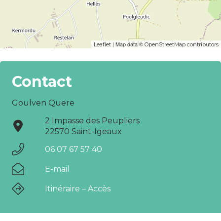
| Map data ©
Leaflet
OpenStreetMap contributors
Contact
Goulven Quere
2 Impasse des Peupliers
22570 Saint-Igeaux
06 07 67 57 40
E-mail
Itinéraire – Accès