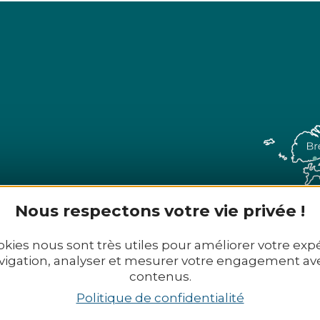
Nous respectons votre vie privée !
 29 02 72 - Mail :
office@tourismekb.bzh
okies nous sont très utiles pour améliorer votre exp
vigation, analyser et mesurer votre engagement av
s contacter
Nos brochures
contenus.
Politique de confidentialité