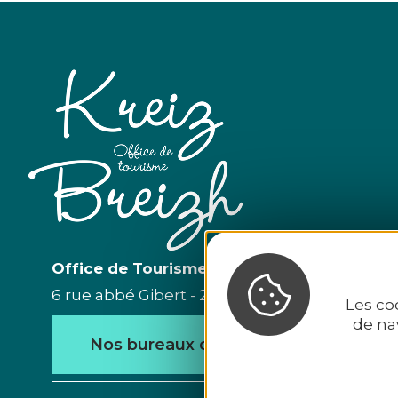
Office de Tourisme du Kreiz Breizh
6 rue abbé Gibert - 22110 Rostrenen - Tél. 02 96
Les co
de na
Nos bureaux d'accueil
Nou