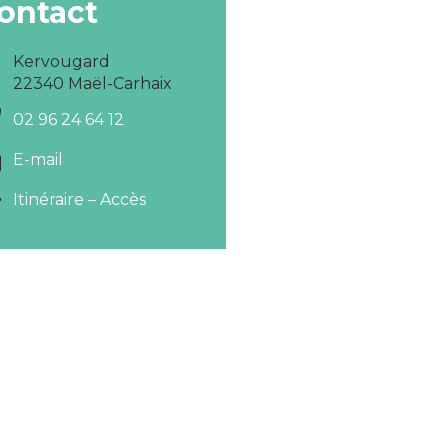
ontact
Kervougard
22340 Maël-Carhaix
02 96 24 64 12
E-mail
Itinéraire – Accès