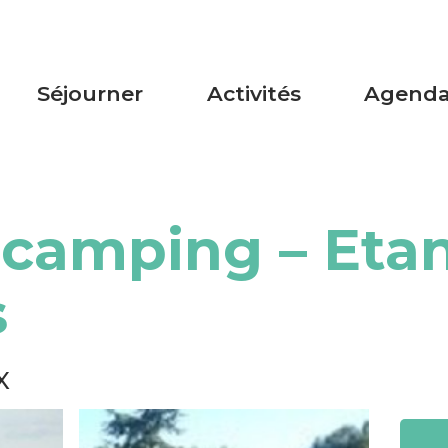
Séjourner
Activités
Agend
 camping – Eta
s
X