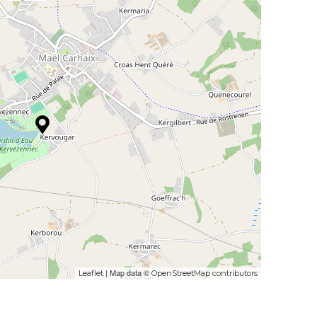
| Map data ©
Leaflet
OpenStreetMap contributors