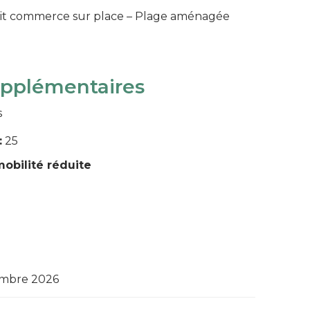
etit commerce sur place – Plage aménagée
upplémentaires
s
:
25
obilité réduite
embre 2026