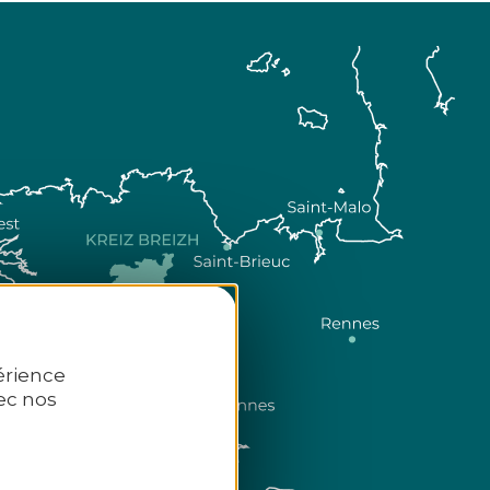
érience
ec nos
Comment venir ?