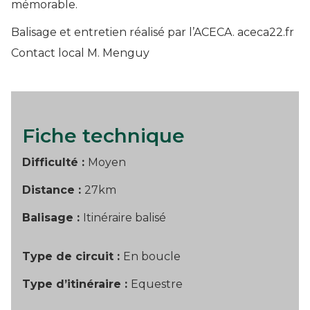
mémorable.
Balisage et entretien réalisé par l’ACECA. aceca22.fr
Contact local M. Menguy
Fiche technique
Difficulté :
Moyen
Distance :
27km
Balisage :
Itinéraire balisé
Type de circuit :
En boucle
Type d’itinéraire :
Equestre