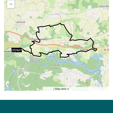
−
DÉPART
| Map data ©
Leaflet
OpenStreetMap contributors