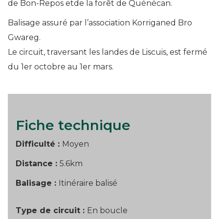
de Bon-Repos etde la forêt de Quénécan.
Balisage assuré par l’association Korriganed Bro
Gwareg.
Le circuit, traversant les landes de Liscuis, est fermé
du 1er octobre au 1er mars.
Fiche technique
Difficulté :
Moyen
Distance :
5.6km
Balisage :
Itinéraire balisé
Type de circuit :
En boucle