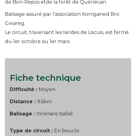
de Bon-Repos etde la forêt de Quénécan.
Balisage assuré par l’association Korriganed Bro
Gwareg.
Le circuit, traversant les landes de Liscuis, est fermé
du 1er octobre au 1er mars.
Fiche technique
Difficulté :
Moyen
Distance :
9.6km
Balisage :
Itinéraire balisé
Type de circuit :
En boucle