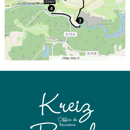
DÉPART
| Map data ©
Leaflet
OpenStreetMap contributors