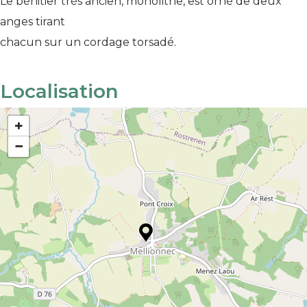
Le bénitier très ancien, monolithe, est orné de deux
anges tirant
chacun sur un cordage torsadé.
Localisation
+
−