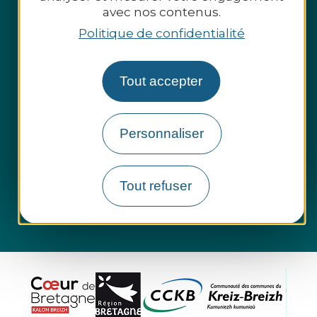
avec nos contenus.
Politique de confidentialité
Espace presse
Tout accepter
Espace pro
Personnaliser
Groupes et entreprises
Questions fréquentes
Tout refuser
Informations légales
Plan du site