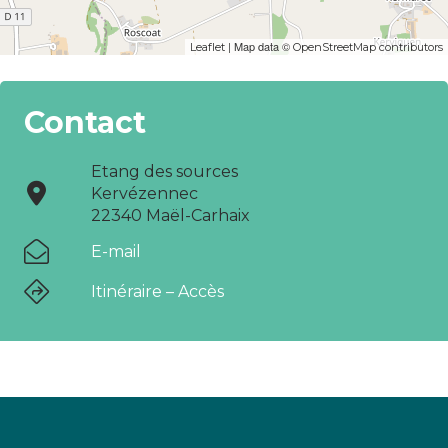
| Map data ©
Leaflet
OpenStreetMap contributors
Contact
Etang des sources
Kervézennec
22340 Maël-Carhaix
E-mail
Itinéraire – Accès