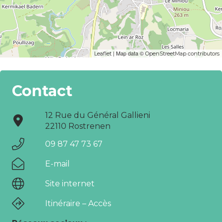
| Map data ©
Leaflet
OpenStreetMap contributors
Contact
12 Rue du Général Gallieni
22110 Rostrenen
09 87 47 73 67
E-mail
Site internet
Itinéraire – Accès