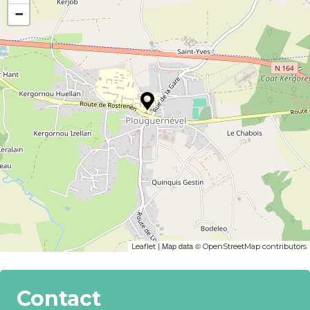
−
| Map data ©
Leaflet
OpenStreetMap contributors
Contact