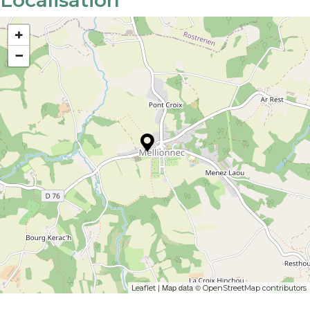
+
−
| Map data ©
Leaflet
OpenStreetMap contributors