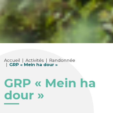
Accueil
|
Activités
|
Randonnée
|
GRP « Mein ha dour »
GRP « Mein ha
dour »