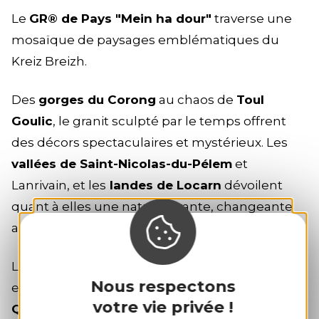
Le
GR® de Pays "Mein ha dour"
traverse une
mosaïque de paysages emblématiques du
Kreiz Breizh.
Des
gorges du Corong
au chaos de
Toul
Goulic
, le granit sculpté par le temps offrent
des décors spectaculaires et mystérieux. Les
vallées de Saint-Nicolas-du-Pélem
et
Lanrivain, et les
landes de Locarn
dévoilent
quant à elles une nature vivante, changeante
au fil des saisons.
La randonnée se vit au rythme des éléments,
Nous respectons
entre les vallées du
massif granitique de
votre vie privée !
Quintin,
au fil des grands espaces.