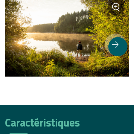
+
Zoomer
>
Zoom
Caractéristiques