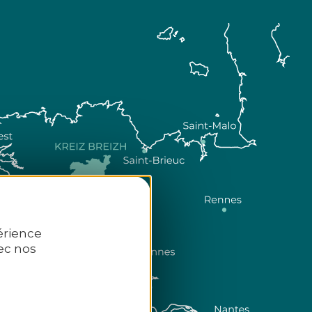
érience
ec nos
Comment venir ?