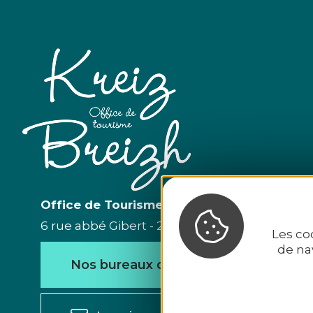
Office de Tourisme du Kreiz Breizh
6 rue abbé Gibert - 22110 Rostrenen - Tél. 02 96
Les co
de na
Nos bureaux d'accueil
Nou