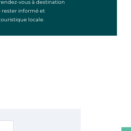
t rendez-vous à destination
e rester informé et
ouristique locale.