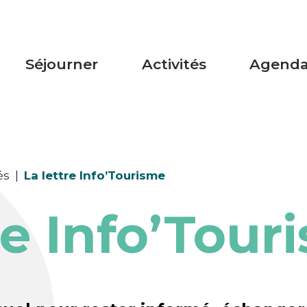
Séjourner
Activités
Agend
és
|
La lettre Info’Tourisme
re Info’Tour