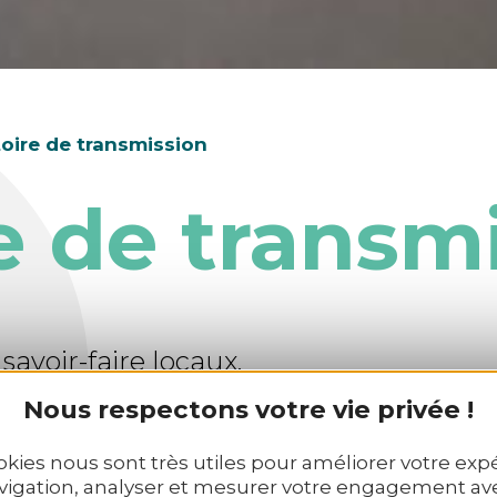
toire de transmission
e de transm
 savoir-faire locaux.
en voyage
au cœur des savoir-faire 
Nous respectons votre vie privée !
z Breizh. Une occasion incomparable d
okies nous sont très utiles pour améliorer votre exp
on
et de rencontrer des passionnés qu
vigation, analyser et mesurer votre engagement av