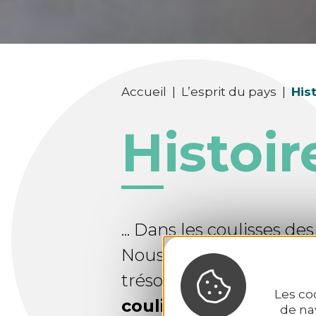
Accueil
|
L’esprit du pays
|
His
Histoir
... Dans les coulisses des
Nous vous emmenons 
trésors cachés du Krei
Les co
coulisses de la créati
de na