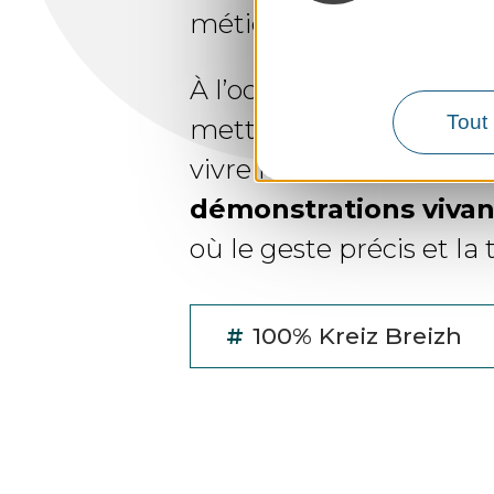
métiers traditionnels e
À l’occasion de
portes 
Tout 
mettons un coup de proj
vivre les traditions de 
démonstrations vivan
où le geste précis et l
#
100% Kreiz Breizh