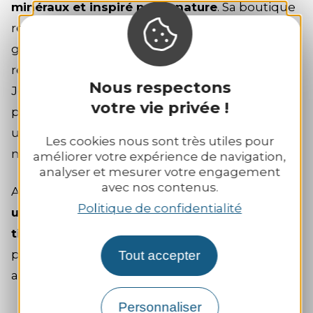
minéraux et inspiré par la nature
. Sa boutique
regorge de merveilles : pierres taillées,
gemmes lumineuses, bijoux délicats… chaque
recoin brille de mille feux.
Nous respectons
Jörg me parle avec douceur des vertus des
votre vie privée !
pierres. Portée par son enthousiasme, je choisis
un bijou en onyx, simple et élégant, censé
Les cookies nous sont très utiles pour
m’apporter sérénité et créativité.
améliorer votre expérience de navigation,
analyser et mesurer votre engagement
avec nos contenus.
Avec Silke, sa compagne, ils proposent aussi
Politique de confidentialité
une pause bien-être : massage relaxant, bols
tibétains, pierres chaudes…
Une douce
parenthèse dans cette journée de découvertes
Tout accepter
artisanales.
Personnaliser