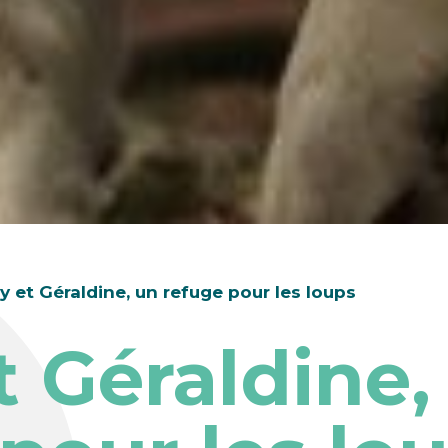
ly et Géraldine, un refuge pour les loups
t Géraldine,