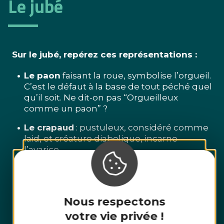
Le jubé
Sur le jubé, repérez ces représentations :
Le paon
faisant la roue, symbolise l’orgueil.
C’est le défaut à la base de tout péché quel
qu’il soit. Ne dit-on pas “Orgueilleux
comme un paon” ?
Le crapaud
: pustuleux, considéré comme
laid, et créature diabolique, incarne
l’avarice.
Le bouc
, avec ses cornes puissantes et sa
barbe développée, symbolise la luxure,
alliant ainsi vice et vénalité.
Nous respectons
Le serpent
représente l’envie et le désir
votre vie privée !
avide de s’emparer du bien d’autrui.