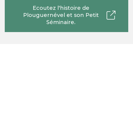
Ecoutez l'histoire de
Plouguernével et son Petit
Séminaire.
La vallée du Doré
Traversée par l
a rivière du Doré
, la vallée,
aussi