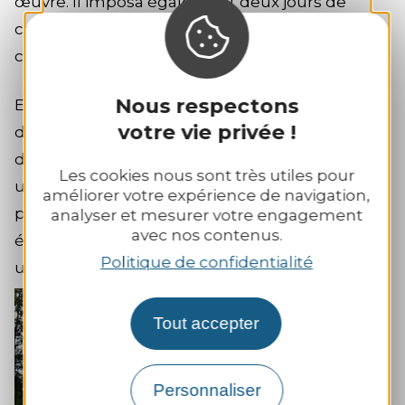
œuvre. Il imposa également deux jours de
corvée annuelle aux paysans pour assurer la
construction du séminaire.
Nous respectons
En 1719, cinq prêtres formaient la communauté
votre vie privée !
du séminaire, ayant pour mission l’éducation
de la jeunesse. De nombreux élèves y reçurent
Les cookies nous sont très utiles pour
un enseignement gratuit, tandis que les
améliorer votre expérience de navigation,
pensionnaires payaient 150 livres. Les externes
analyser et mesurer votre engagement
avec nos contenus.
étaient accueillis dans les fermes voisines pour
Politique de confidentialité
une demi-pension.
Tout accepter
+
sur la
Zoom
Personnaliser