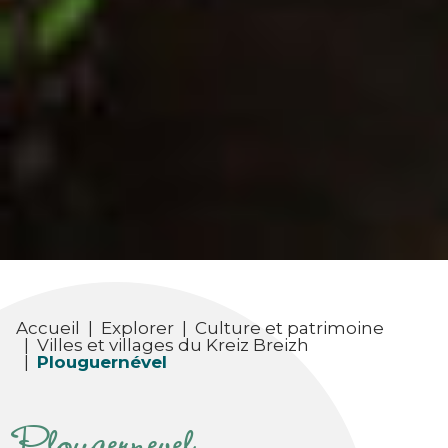
Accueil
|
Explorer
|
Culture et patrimoine
|
Villes et villages du Kreiz Breizh
|
Plouguernével
Plougernevel