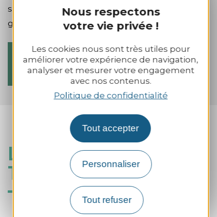
siècle, comme l’indique l’inscription Crux Irihael
Nous respectons
gravée.
votre vie privée !
Les cookies nous sont très utiles pour
Ecoutez l'histoire "L'enclos de
améliorer votre expérience de navigation,
Sainte Tréphine".
analyser et mesurer votre engagement
avec nos contenus.
Politique de confidentialité
Tout accepter
La légende de Sainte
Tréphine
Personnaliser
Tout refuser