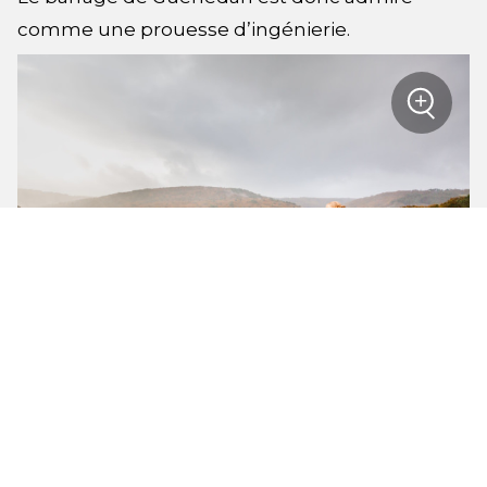
comme une prouesse d’ingénierie.
+
sur la
Zoom