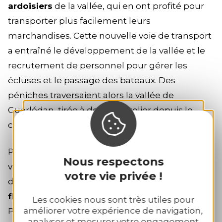
ardoisiers
de la vallée, qui en ont profité pour
transporter plus facilement leurs
marchandises. Cette nouvelle voie de transport
a entraîné le développement de la vallée et le
recrutement de personnel pour gérer les
écluses et le passage des bateaux. Des
péniches traversaient alors la vallée de
Guerlédan, tirée à dos de batelier depuis le
chemin de halage.
Pendant près d'un siècle, l'économie de la
Nous respectons
vallée de Guerlédan s'est développée autour
votre vie privée !
de
l'exploitation de l'ardoise
et du
transport
fluvial
, jusqu'en 1921, lorsque le sous-préfet de
Les cookies nous sont très utiles pour
améliorer votre expérience de navigation,
Pontivy a décidé la construction d'une grande
analyser et mesurer votre engagement