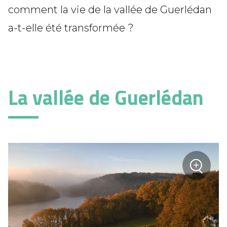
comment la vie de la vallée de Guerlédan
a-t-elle été transformée ?
La vallée de Guerlédan
+
sur la
Zoom