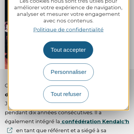
Les cookies nous sont très utiles pour
améliorer votre expérience de navigation,
+
sur la
analyser et mesurer votre engagement
avec nos contenus.
Zoom
Politique de confidentialité
Tout accepter
Personnaliser
Considéré comme
l’un des meilleurs danseurs
Tout refuser
de Fisel de sa génération
, sinon le meilleur,
Jeannot Le Coz a remporté le concours
pendant dix années consécutives. Il a
également intégré la
confédération Kendalc’h
en tant que référent et a siégé à sa