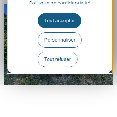
Politique de confidentialité
+
sur la
Tout accepter
Zoom
Personnaliser
Tout refuser