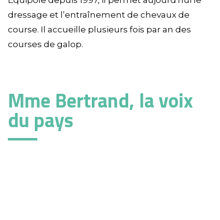
Equipôle depuis 1997, il permet aujourd'hui le
dressage et l’entraînement de chevaux de
course. Il accueille plusieurs fois par an des
courses de galop.
Mme Bertrand, la voix
du pays
Le Kreiz Breizh est une
terre de chants, de
danses et de traditions bretonnes
. Mme
Bertrand est l’une de ces figures du chant
breton qui fit rayonner la culture bretonne.