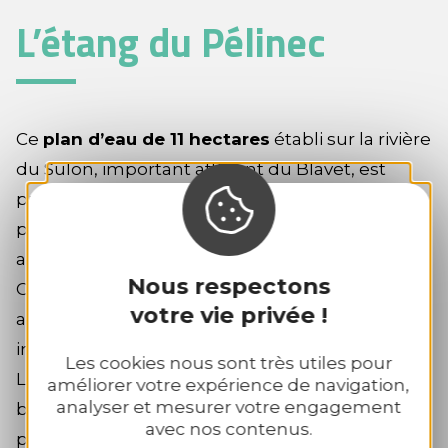
L’étang du Pélinec
Ce
plan d’eau de 11 hectares
établi sur la rivière
du Sulon, important affluent du Blavet, est
prisé par les pêcheurs qui parcourent son
pourtour et se postent sur les pontons
aménagés par la Fédération de Pêche des
Nous respectons
Côtes d’Armor. Un Parcours Passion y est
votre vie privée !
aménagé pour les pêcheurs aguerris
intéressés par les carpes et les brochets.
Les cookies nous sont très utiles pour
L’étang attire la faune et les oiseaux et les
améliorer votre expérience de navigation,
analyser et mesurer votre engagement
berges aménagées permettent de s’y
avec nos contenus.
promener pour les observer.