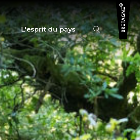
a
L'esprit du pays