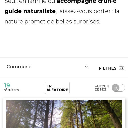
Seul, en famille ou
accompagné d’un·e
guide naturaliste
, laissez-vous porter : la
nature promet de belles surprises.
FILTRES
19
TRI :
AUTOUR
DE MOI
résultats
ALÉATOIRE